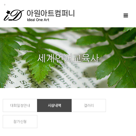
Toggle
navigat
대회일정안내
시상내역
갤러리
참가신청