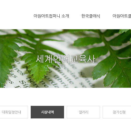
아원아트컴퍼니 소개
한국클래식
아원아트
대회일정안내
시상내역
갤러리
참가신청