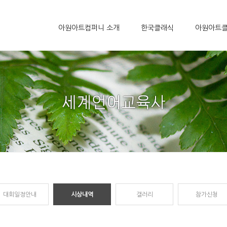
아원아트컴퍼니 소개
한국클래식
아원아트
대회일정안내
시상내역
갤러리
참가신청