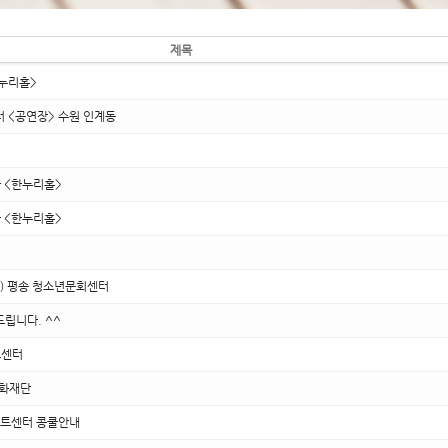
제목
온누리홀>
센터 <공연장> 수원 인계동
관 <한누리홀>
관 <한누리홀>
(토) 평송 청소년문회센터
드립니다. ^^
트센터
문화재단
진아트센터 콩쿨안내