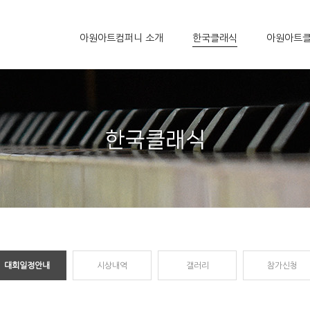
아원아트컴퍼니 소개
한국클래식
아원아트
대회일정안내
시상내역
갤러리
참가신청