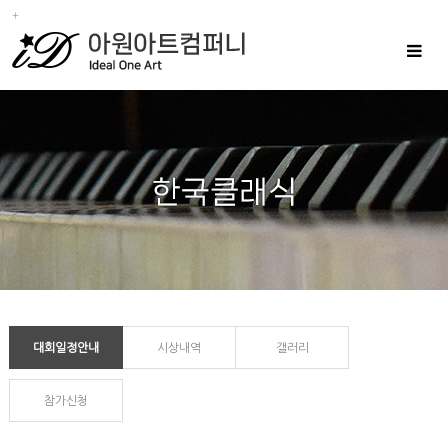
Toggle
navigat
대회일정안내
시상내역
갤러리
참가신청