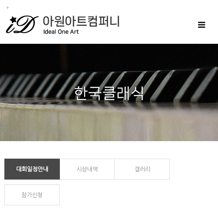
Toggle
navigat
대회일정안내
시상내역
갤러리
참가신청