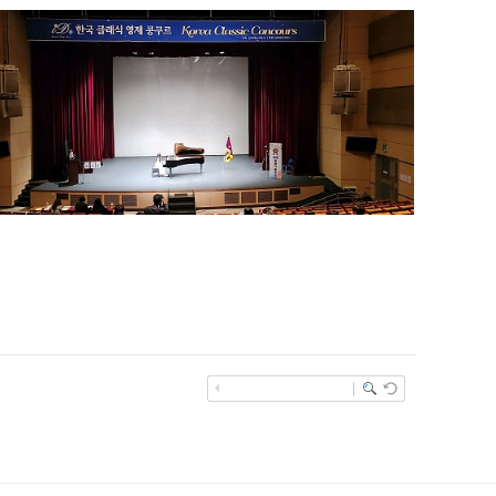
제107회 2022년 10월 29일(토) 장안구민회관 한누리홀 한국
클래식 영재클래식콩쿠르