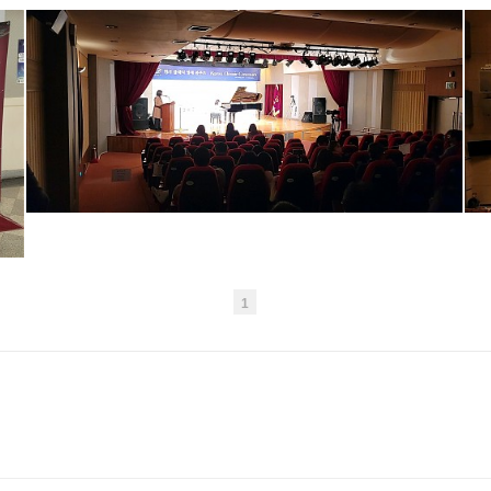
제108회 한국영재클래식콩쿠르
1