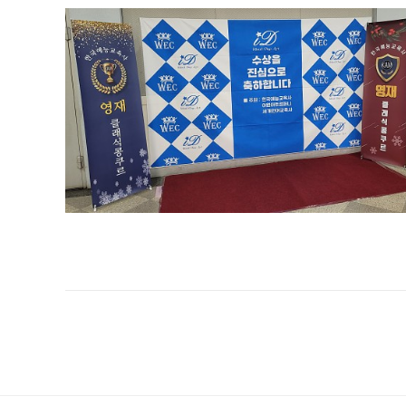
제108회 한국영재클래식콩쿠르 포토존