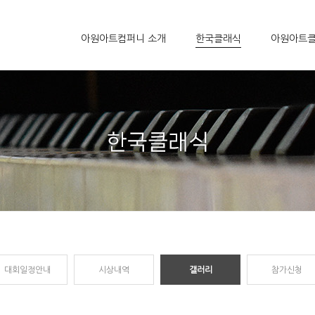
아원아트컴퍼니 소개
한국클래식
아원아트
대회일정안내
시상내역
갤러리
참가신청