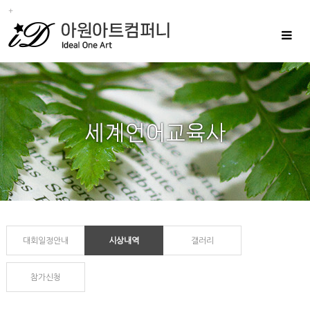
Toggle
navigat
대회일정안내
시상내역
갤러리
참가신청