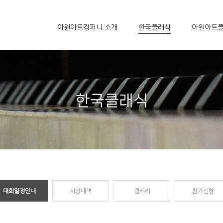
아원아트컴퍼니 소개
한국클래식
아원아트
대회일정안내
시상내역
갤러리
참가신청