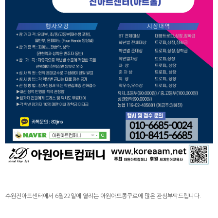
수원진아트센터에서 6월22일에 열리는 아원아트콩쿠르에 많은 관심부탁드립니다.