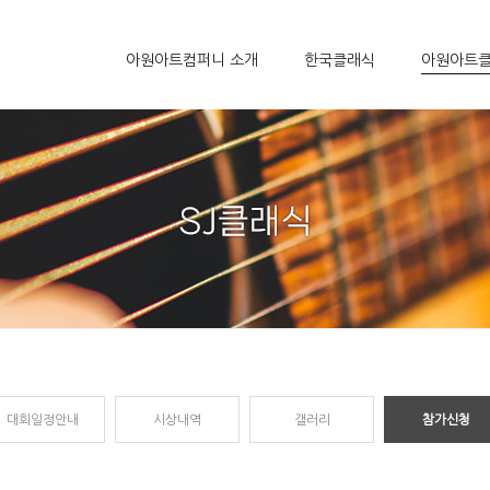
아원아트컴퍼니 소개
한국클래식
아원아트
대회일정안내
시상내역
갤러리
참가신청