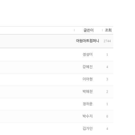
글쓴이
조회
아원아트컴퍼니
2744
정성미
1
강혜진
4
이아현
3
박해천
2
정하윤
1
박수지
0
김가인
4