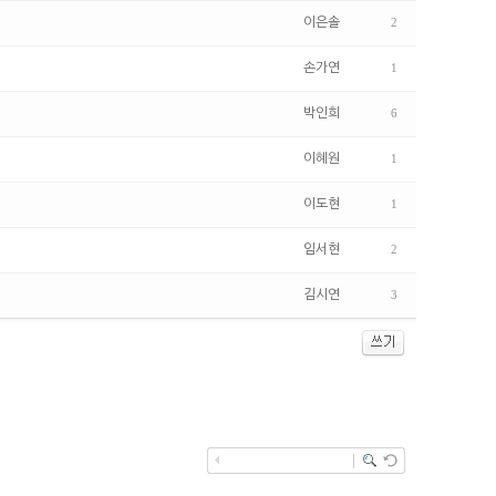
이은솔
2
손가연
1
박인희
6
이혜원
1
이도현
1
임서현
2
김시연
3