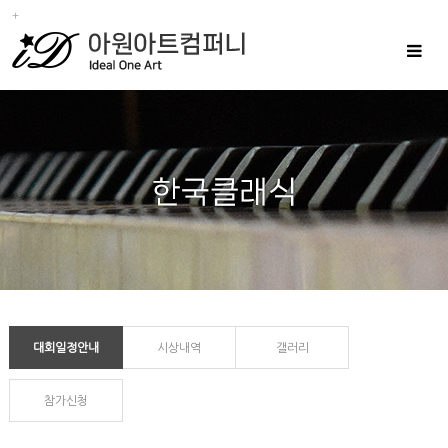
Toggle
navigat
대회일정안내
시상내역
갤러리
참가신청