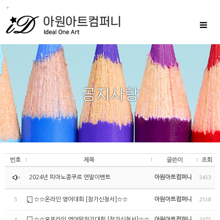
Toggle
navigat
번호
제목
글쓴이
조회
2024년 피아노콩쿠르 연말이벤트
아원아트컴퍼니
2413
☆☆온라인 영어대회 [참가신청서]☆☆
아원아트컴퍼니
5
2518
☆☆오프라인 영어말하기대회 [참가신청서]☆☆
아원아트컴퍼니
4
2475